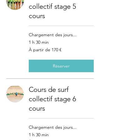
collectif stage 5
cours
Chargement des jours...
1 h 30 min
À
À partir de 170 €
partir
de
170
euros
Réserver
Cours de surf
collectif stage 6
cours
Chargement des jours...
1 h 30 min