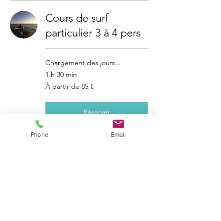
Cours de surf
particulier 3 à 4 pers
Chargement des jours...
1 h 30 min
À
À partir de 85 €
partir
de
85
euros
Réserver
Phone
Email
Stage 3 cours
particulier 3 à 4 pers
Chargement des jours...
1 h 30 min
À
À partir de 255 €
partir