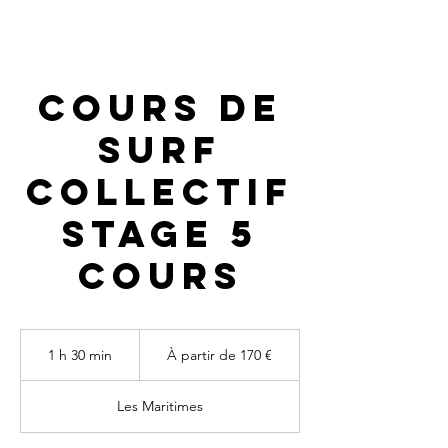
Cours de
surf
collectif
stage 5
cours
À
partir
1 h 30 min
1
À partir de 170 €
de
170
3
euros
0
Les Maritimes
m
i