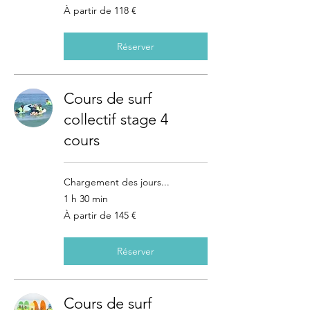
À
À partir de 118 €
partir
de
118
euros
Réserver
Cours de surf
collectif stage 4
cours
Chargement des jours...
1 h 30 min
À
À partir de 145 €
partir
de
145
euros
Réserver
Cours de surf