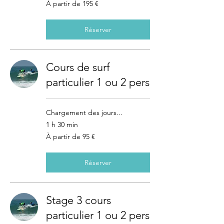
À
À partir de 195 €
partir
de
195
euros
Réserver
Cours de surf
particulier 1 ou 2 pers
Chargement des jours...
1 h 30 min
À
À partir de 95 €
partir
de
95
euros
Réserver
Stage 3 cours
particulier 1 ou 2 pers