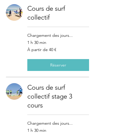
Cours de surf
collectif
Chargement des jours...
1 h 30 min
À
À partir de 40 €
partir
de
40
euros
Réserver
Cours de surf
collectif stage 3
cours
Chargement des jours...
1 h 30 min