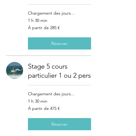
Chargement des jours...
1 h 30 min
À
À partir de 285 €
partir
de
285
euros
Réserver
Stage 5 cours
particulier 1 ou 2 pers
Chargement des jours...
1 h 30 min
À
À partir de 475 €
partir
de
475
euros
Réserver