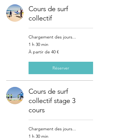
Cours de surf
collectif
Chargement des jours...
1 h 30 min
À
À partir de 40 €
partir
de
40
euros
Réserver
Cours de surf
collectif stage 3
cours
Chargement des jours...
1 h 30 min