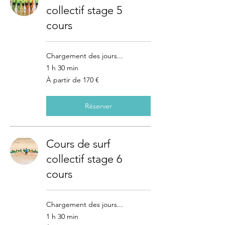
collectif stage 5
cours
Chargement des jours...
1 h 30 min
À
À partir de 170 €
partir
de
170
euros
Réserver
Cours de surf
collectif stage 6
cours
Chargement des jours...
1 h 30 min