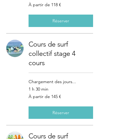
À
À partir de 118 €
partir
de
118
euros
Réserver
Cours de surf
collectif stage 4
cours
Chargement des jours...
1 h 30 min
À
À partir de 145 €
partir
de
145
euros
Réserver
Cours de surf