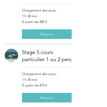
Chargement des jours...
1 h 30 min
À
À partir de 285 €
partir
de
285
euros
Réserver
Stage 5 cours
particulier 1 ou 2 pers
Chargement des jours...
1 h 30 min
À
À partir de 475 €
partir
de
475
euros
Réserver