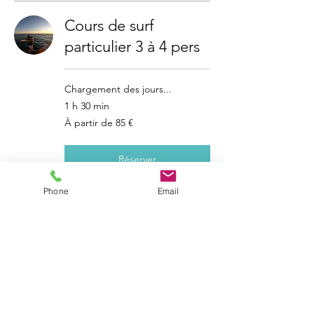
Cours de surf
particulier 3 à 4 pers
Chargement des jours...
1 h 30 min
À
À partir de 85 €
partir
de
85
euros
Réserver
Phone
Email
Stage 3 cours
particulier 3 à 4 pers
Chargement des jours...
1 h 30 min
À
À partir de 255 €
partir