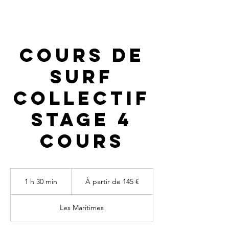
Cours de
surf
collectif
stage 4
cours
À
partir
1 h 30 min
1
À partir de 145 €
de
145
3
euros
0
Les Maritimes
m
i