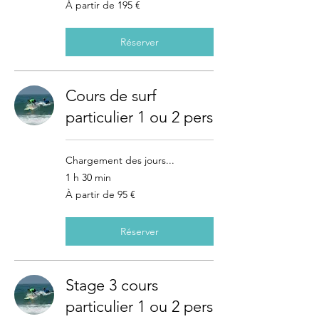
À
À partir de 195 €
partir
de
195
euros
Réserver
Cours de surf
particulier 1 ou 2 pers
Chargement des jours...
1 h 30 min
À
À partir de 95 €
partir
de
95
euros
Réserver
Stage 3 cours
particulier 1 ou 2 pers