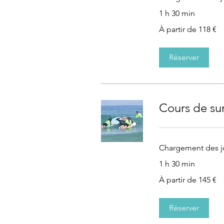
1 h 30 min
À
À partir de 118 €
partir
de
118
euros
Réserver
Cours de sur
Chargement des jo
1 h 30 min
À
À partir de 145 €
partir
de
145
euros
Réserver