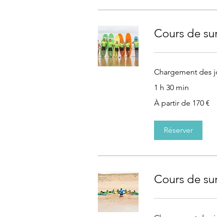
Cours de sur
Chargement des jo
1 h 30 min
À
À partir de 170 €
partir
de
170
euros
Réserver
Cours de sur