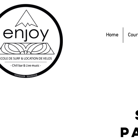
Home
Cour
p