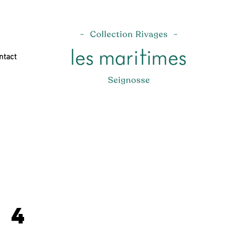
ntact
s
 4