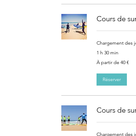
Cours de sur
Chargement des jo
1 h 30 min
À
À partir de 40 €
partir
de
40
euros
Réserver
Cours de sur
Chargement des jo