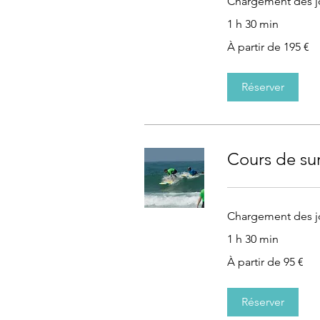
Chargement des jo
1 h 30 min
À
À partir de 195 €
partir
de
195
euros
Réserver
Cours de sur
Chargement des jo
1 h 30 min
À
À partir de 95 €
partir
de
95
euros
Réserver